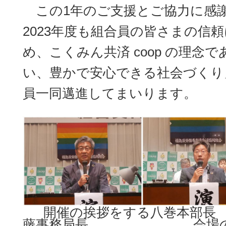
この
1
年のご支援とご協力に感
2023
年度も組合員の皆さまの信頼
め、こくみん共済
coop
の理念で
い、豊かで安心できる社会づくり
員一同邁進してまいります。
開催の挨拶をする八巻本部
藤事務局長 会場の