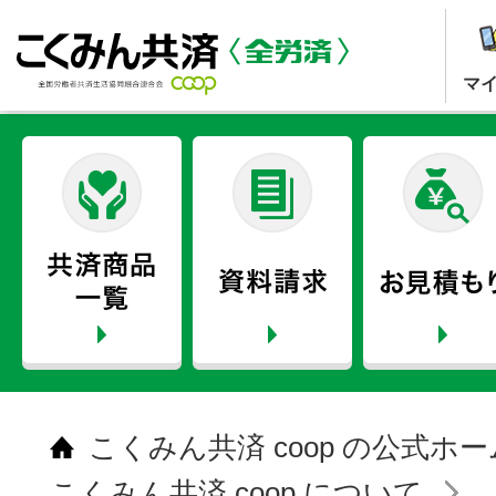
マ
こくみん共済 coop の公式ホ
こくみん共済 coop について