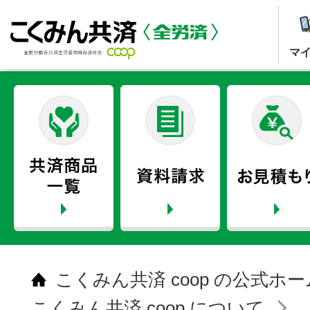
マ
こくみん共済 coop の公式ホ
こくみん共済 coop について