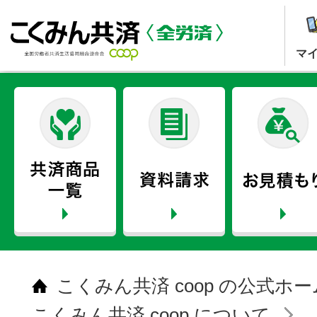
マ
こくみん共済 coop の公式ホ
こくみん共済 coop について