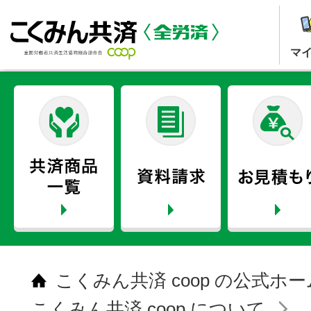
マ
こくみん共済 coop の公式ホ
こくみん共済 coop について