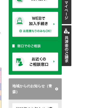
入
地域からのお知らせ（青
森）