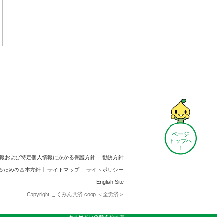
ページ
トップへ
↑
報および特定個人情報にかかる保護方針
勧誘方針
るための基本方針
サイトマップ
サイトポリシー
English Site
Copyright こくみん共済 coop ＜全労済＞