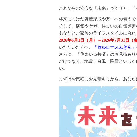
これからの安心な「未来」づくりと、「
将来に向けた資産形成や万一への備えで
そして、病気やケガ、住まいの自然災害
あなたとご家族のライフスタイルに合わ
2026
年
6
月
1
日（月）～
2026
年
7
月
31
日（
いただいた方へ、
「セルロースふきん」
さらに、「住まいる共済」のお見積もり
だけでなく、地震・台風・降雪といった
い。
まずはお気軽にお見積もりから、あなた