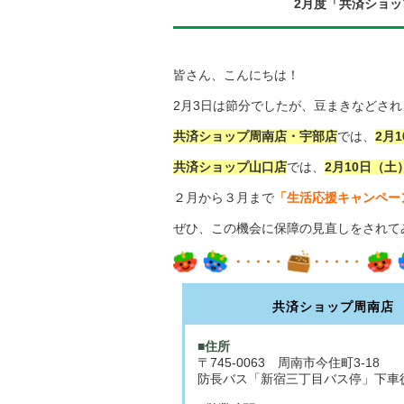
2月度「共済ショ
皆さん、こんにちは！
2月3日は節分でしたが、豆まきなどさ
共済ショップ周南店・宇部店
では、
2月
共済ショップ山口店
では、
2月10日（土
２月から３月まで
「生活応援キャンペー
ぜひ、この機会に保障の見直しをされて
共済ショップ周南店
■住所
〒745-0063 周南市今住町3-18
防長バス「新宿三丁目バス停」下車