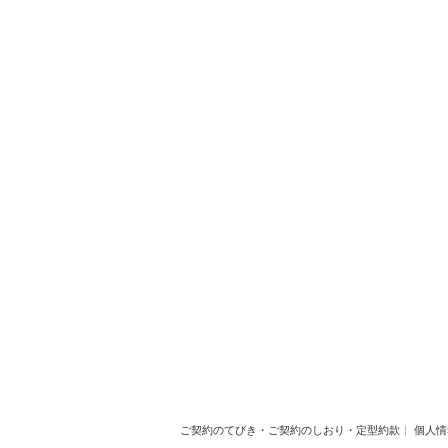
ご契約のてびき・ご契約のしおり・定型約款
個人情