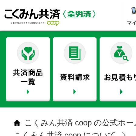
マ
こくみん共済 coop の公式ホ
こくみん共済 coop について