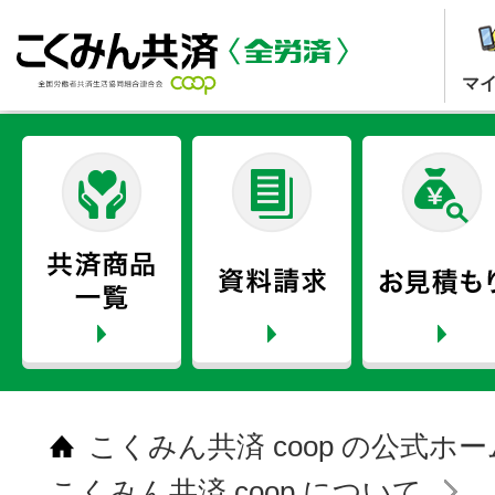
マ
こくみん共済 coop の公式ホ
こくみん共済 coop について