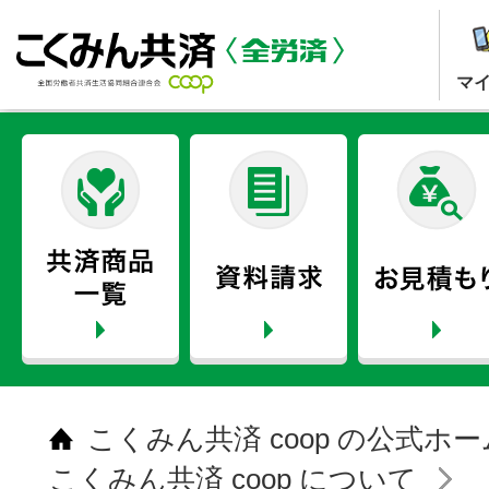
マ
こくみん共済 coop の公式ホ
こくみん共済 coop について