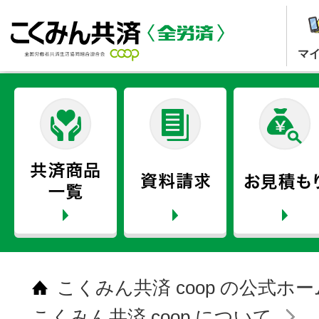
マ
こくみん共済 coop の公式ホ
こくみん共済 coop について