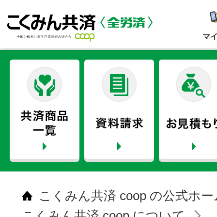
マ
こくみん共済 coop の公式ホ
こくみん共済 coop について