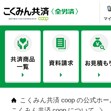
マ
こくみん共済 coop の公式ホ
こくみん共済 coop について