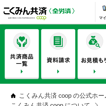
マ
こくみん共済 coop の公式ホ
こくみん共済 coop について