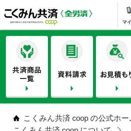
マ
こくみん共済 coop の公式ホ
こくみん共済 coop について