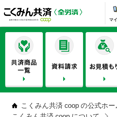
マ
こくみん共済 coop の公式ホ
こくみん共済 coop について