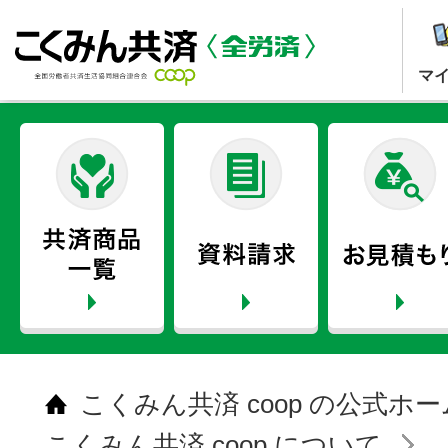
マ
こくみん共済 coop の公式ホ
こくみん共済 coop について