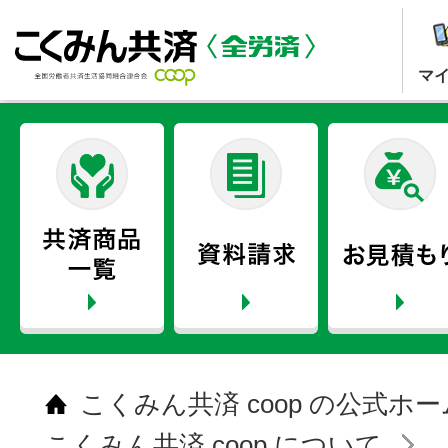
マ
こくみん共済 coop の公式ホ
こくみん共済 coop について