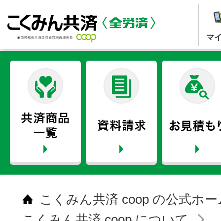
マ
こくみん共済 coop の公式ホ
こくみん共済 coop について