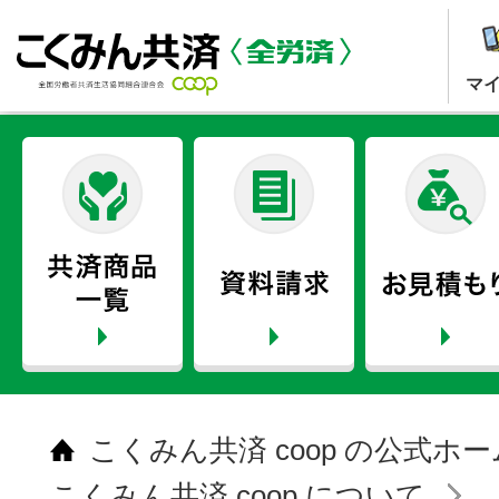
マ
こくみん共済 coop の公式ホ
こくみん共済 coop について