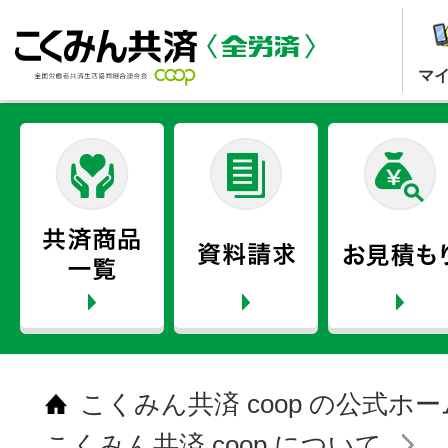
マ
こくみん共済 coop の公式ホ
こくみん共済 coop について