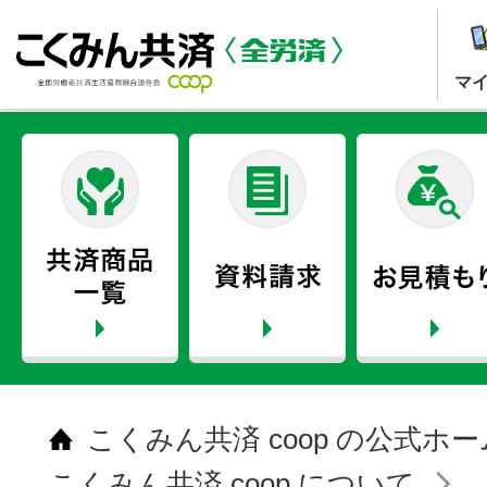
マ
こくみん共済 coop の公式ホ
こくみん共済 coop について