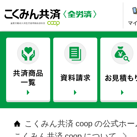
マ
こくみん共済 coop の公式ホ
こくみん共済 coop について