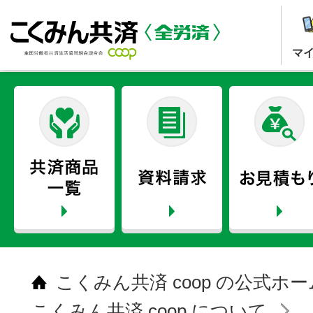
マ
こくみん共済 coop の公式ホ
こくみん共済 coop について