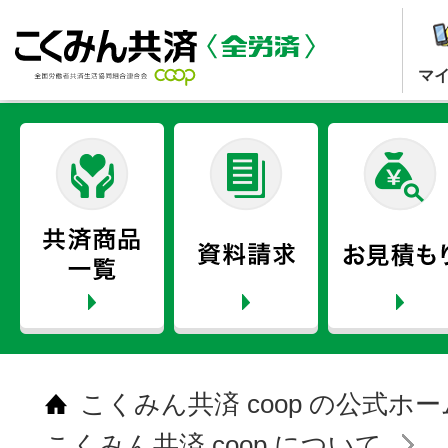
マ
こくみん共済 coop の公式ホ
こくみん共済 coop について