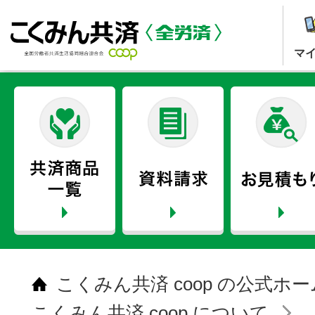
マ
こくみん共済 coop の公式ホ
こくみん共済 coop について