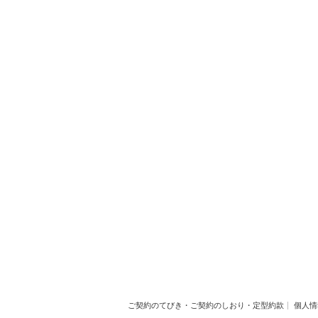
ご契約のてびき・ご契約のしおり・定型約款
個人情