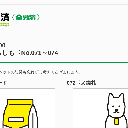
00
も︓No.071～074
ペットの防災も忘れずに考えてあげましょう。
ード
072︓犬鑑札