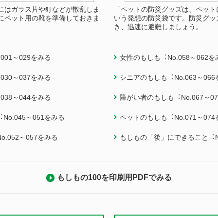
にはガラス片や釘などが散乱しま
「ペットの防災グッズは、ペット
にペット用の靴を準備しておきま
いう発想の防災袋です。防災グッ
き、迅速に避難しましょう。
001～029をみる
女性のもしも︓No.058～062を
030～037をみる
シニアのもしも︓No.063～06
038～044をみる
障がい者のもしも︓No.067～0
o.045～051をみる
ペットのもしも︓No.071～07
.052～057をみる
もしもの「後」にできること︓No
もしもの100を印刷用PDFでみる