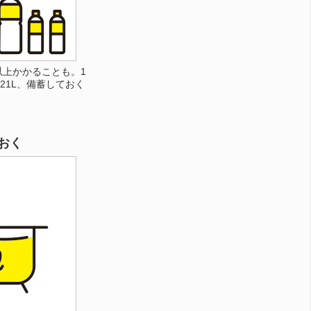
以上かかることも。1
21L、備蓄しておく
おく