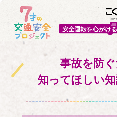
安全運転を心がける
TOP
子どもの特性
事故を防ぐ
交通事故の実態
気をつけること
知ってほしい知
交通安全の知識
安全運転診断