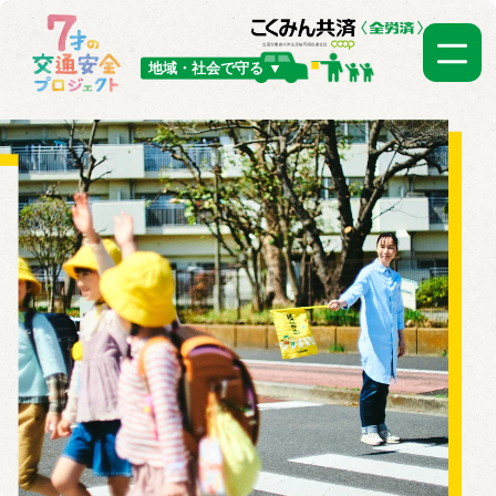
地域・社会で守る ▼
TOP
横断旗を贈ろう！
子どもと交通安全にま
つわる実態・意識の調
査