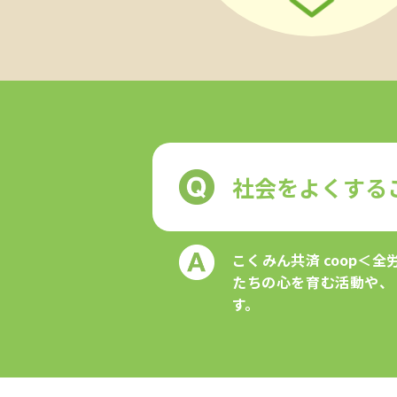
社会をよくする
こくみん共済 coop＜
たちの心を育む活動や、
す。