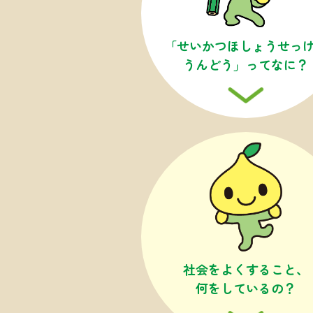
「せいかつほしょう
せっ
うんどう」
ってなに？
社会を
よくすること、
何を
しているの？