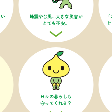
けい
地震や台風…
大きな災害が
「
とても不安。
ど
日々の
暮らしも
守ってくれる？