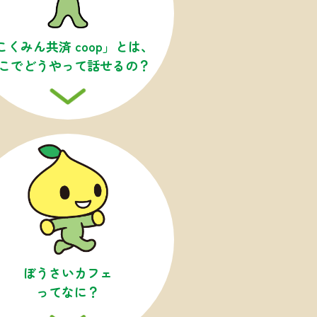
こくみん共済 coop」
とは、
こで
どうやって
話せるの？
ぼうさい
カフェ
ってなに？