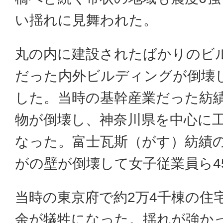
い揺れに見舞われた。
丸の内に建設されたばかりのビ
だった内外ビルディングが倒壊
した。当時の基幹産業だった紡
物が倒壊し、神奈川県を中心に工
なった。富士瓦斯（がす）紡績
がの壁が倒壊して女子従業員ら4
当時の東京府で約2万4千棟の住宅
余が犠牲になった。揺れが強かっ