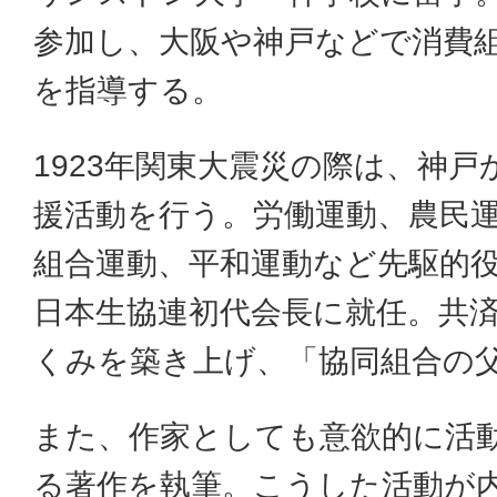
参加し、大阪や神戸などで消費
を指導する。
1923年関東大震災の際は、神
援活動を行う。労働運動、農民
組合運動、平和運動など先駆的役
日本生協連初代会長に就任。共
くみを築き上げ、「協同組合の
また、作家としても意欲的に活動
る著作を執筆。こうした活動が