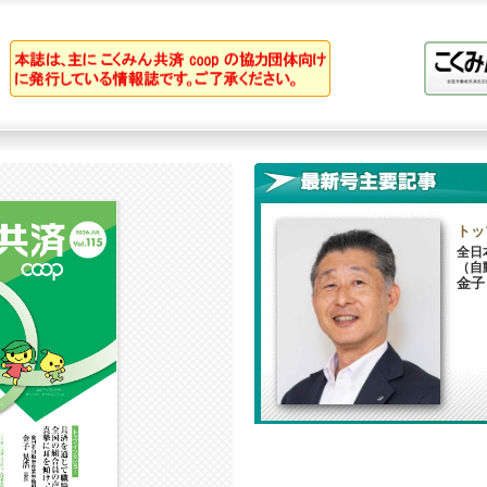
トッ
全日
（自
金子