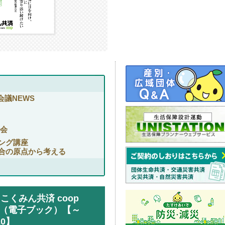
会議NEWS
明会
ング講座
合の原点から考える
くみん共済 coop
（電子ブック）【～
10】