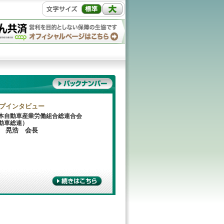
プインタビュー
本自動車産業労働組合総連合会
動車総連）
 晃浩 会長