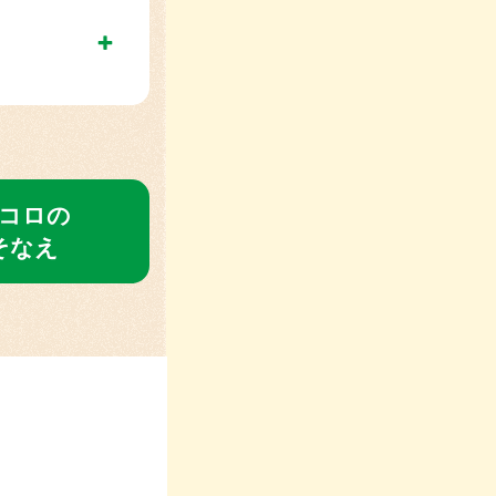
コロの
そなえ