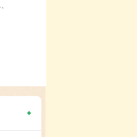
ん、
みんなの防災 最新情報
万一の災害時における対
。