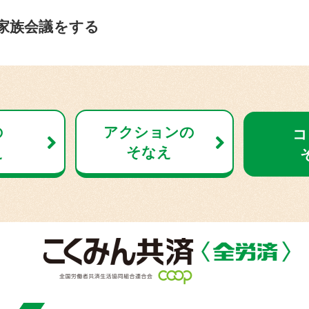
家族会議をする
の
アクションの
コ
え
そなえ