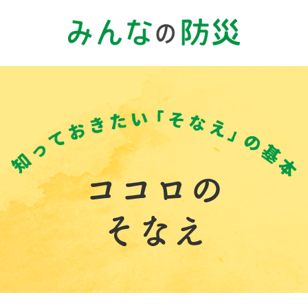
ココロの
そなえ