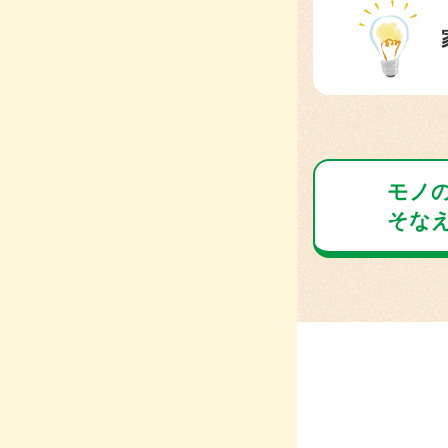
モノ
そな