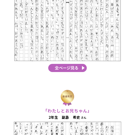
「わたしとお兄ちゃん」
2年生 副島 希史
さん