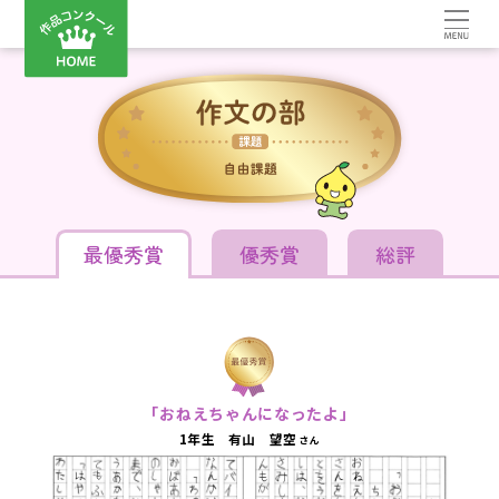
最優秀賞
優秀賞
総評
「おねえちゃんになったよ」
1年生 有山 望空
さん