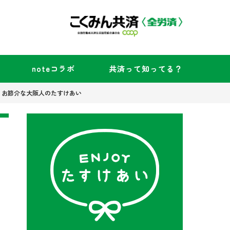
noteコラボ
共済って知ってる？
」お節介な大阪人のたすけあい