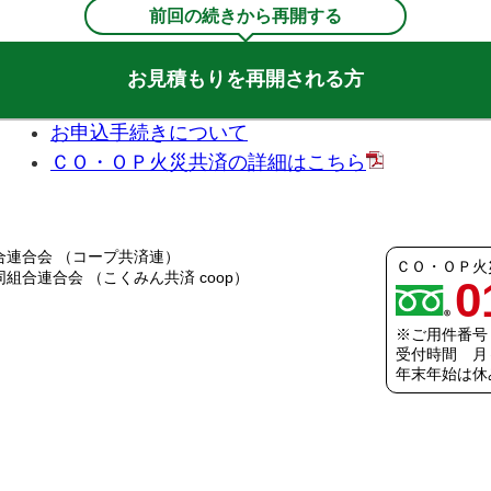
前回の続きから再開する
お見積もりを再開される方
お申込手続きについて
ＣＯ・ＯＰ火災共済の詳細はこちら
連合会 （コープ共済連）
ＣＯ・ＯＰ火
合連合会 （こくみん共済 coop）
0
※ご用件番号
受付時間 月～
年末年始は休