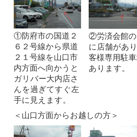
①防府市の国道２
②労済会館の
６２号線から県道
に店舗があ
２１号線を山口市
客様専用駐車
内方面へ向かうと
あります。
ガリバー大内店さ
んを過ぎてすぐ左
手に見えます。
＜山口方面からお越しの方＞