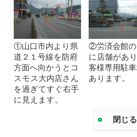
①山口市内より県
②労済会館の
道２１号線を防府
に店舗があ
方面へ向かうとコ
客様専用駐車
スモス大内店さん
あります。
を過ぎてすぐ右手
に見えます。
閉じ