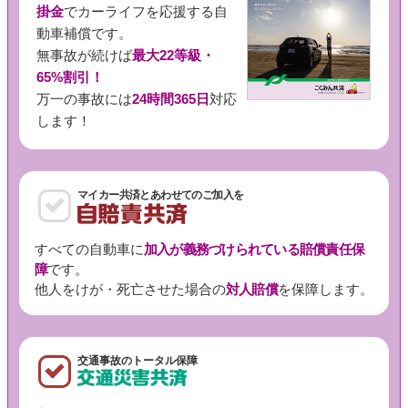
掛金
でカーライフを応援する自
動車補償です。
無事故が続けば
最大22等級・
65%割引！
万一の事故には
24時間365日
対応
します！
マイカー共済とあわせてのご加入を
すべての自動車に
加入が義務づけられている賠償責任保
障
です。
他人をけが・死亡させた場合の
対人賠償
を保障します。
交通事故のトータル保障