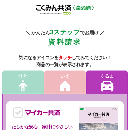
3ステップ
＼ かんたん
でお届け ／
資料請求
気になるアイコンを
タッチ
してみてください！
商品の一覧が表示されます。
ひと
いえ
くるま
たしかな安心、家計にやさしい