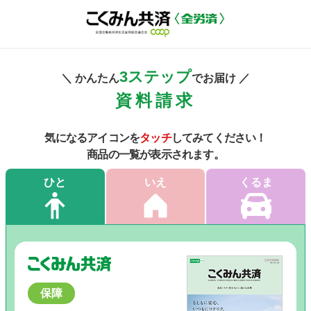
3ステップ
＼ かんたん
でお届け ／
資料請求
気になるアイコンを
タッチ
してみてください！
商品の一覧が表示されます。
ひと
いえ
くるま
保障