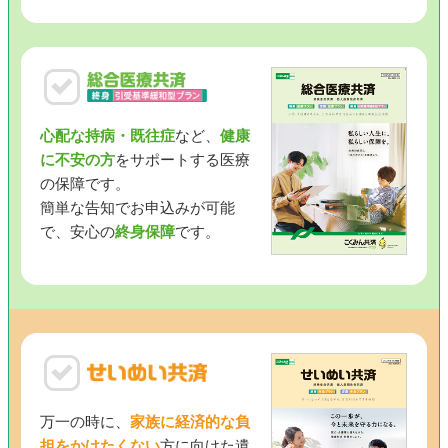
心配な持病・既往症
など、
健康
に不安の方
をサポートする医療
の保障です。
簡単な告知でお申込みが可能
で、安心の
終身保障
です。
万一の時に、
家族に経済的な負
担をかけたくない
方に向けた遺