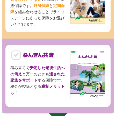
族保障です。
終身保障
と
定期保
障
を組み合わせることでライフ
ステージにあった保障をお選び
いただけます。
積み立てで
安定した老後生活へ
の備え
と万一のときも
遺された
家族をサポート
する保障です。
税金が控除となる
税制メリット
も！