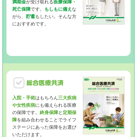
満期金
が受け取れる
医療保障・
死亡保障
です。
もしもに備え
な
がら、
貯蓄
もしたい。そんな方
におすすめです。
入院・手術
はもちろん
三大疾病
や女性疾病
にも備えられる医療
の保障です。
終身保障
と
定期保
障
を組み合わせることでライフ
ステージにあった保障をお選び
いただけます。