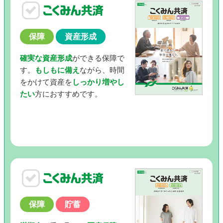
保障
資産形成
確実な資産形成
ができる保障で
す。
もしもに備え
ながら、時間
をかけて資産を
しっかり増やし
たい
方におすすめです。
保障
貯蓄