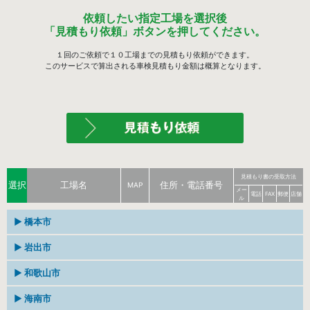
依頼したい指定工場を選択後
「見積もり依頼」ボタンを押してください。
１回のご依頼で１０工場までの見積もり依頼ができます。
このサービスで算出される車検見積もり金額は概算となります。
見積もり書の受取方法
選択
工場名
住所・電話番号
MAP
メー
電話
FAX
郵便
店舗
ル
▶
橋本市
橋本市隅田町下兵庫
▶
岩出市
株式会社 上東車輌
MAP
736
電話0736-32-1649
和歌山県岩出市吉田139
▶
和歌山市
株式会社 マサキオート
MAP
番地
電話0736-62-9385
和歌山市宇須4-3-25
▶
海南市
（有)昌英自動車整備
MAP
電話073-436-1144