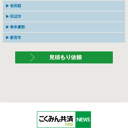
和歌山県海南市下津町上
和歌山市北中島 1-8-35
▶
有田郡
山一モータース（有)
MAP
有限会社 山ノ井自動車
MAP
１１６３－１
電話073-423-1768
電話073-492-1321
有田郡有田川町水尻62-4
▶
田辺市
（有)天満自動車商会
MAP
電話0737-52-6722
和歌山県和歌山市毛見１
株式会社海南シルバー自動
MAP
４３７－９
和歌山県田辺市新庄町
車
▶
東牟婁郡
電話073-444-3387
(株）谷地自動車
MAP
1836-1
電話0739-22-9038
和歌山県東牟婁郡串本町
▶
新宮市
Ｃａｒ Ｒｉｚｅ Ｇｏｔ
MAP
串本２２５５
ｏ 串本店
電話0735-67-7530
新宮市 三輪崎 1973-
下原自動車株式会社
MAP
4
電話0735-31-6250